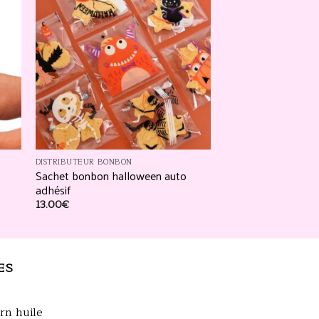
ter
Ajouter
a
à la
te
liste
vies
d’envies
DISTRIBUTEUR BONBON
Sachet bonbon halloween auto
adhésif
13.00
€
ES
rn huile