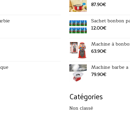
87.90
€
arbie
Sachet bonbon pa
12.00
€
Machine à bonbon
63.90
€
ique
Machine barbe a 
79.90
€
Catégories
Non classé