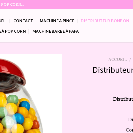
POP CORN...
EIL
CONTACT
MACHINE À PINCE
DISTRIBUTEUR BONBON
 À POP CORN
MACHINE BARBE À PAPA
ACCUEIL
/
Distributeu
Ajouter
à la
liste
Distribu
d’envies
D
Co