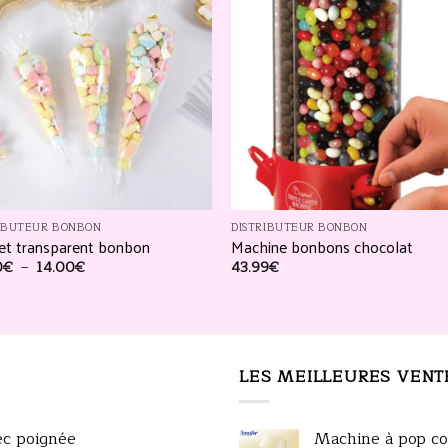
Ajouter
Ajou
à la
à l
liste
lis
d’envies
d’en
RIBUTEUR BONBON
DISTRIBUTEUR BONBON
et transparent bonbon
Machine bonbons chocolat
Plage
0
€
–
14.00
€
43.99
€
de
prix :
12.00€
à
14.00€
LES MEILLEURES VENT
ec poignée
Machine à pop co