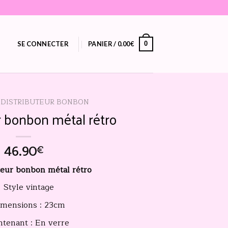
SE CONNECTER
PANIER /
0.00
€
0
DISTRIBUTEUR BONBON
r bonbon métal rétro
46.90
€
teur bonbon métal rétro
Style vintage
imensions : 23cm
ntenant : En verre