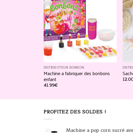
Ajouter
Ajouter
à la
à la
liste
liste
d’envies
d’envies
BON
DISTRIBUTEUR BONBON
DIST
n avec monnayeur
Machine a fabriquer des bonbons
Sach
enfant
12.0
41.99
€
PROFITEZ DES SOLDES !
Machine a pop corn sucré av