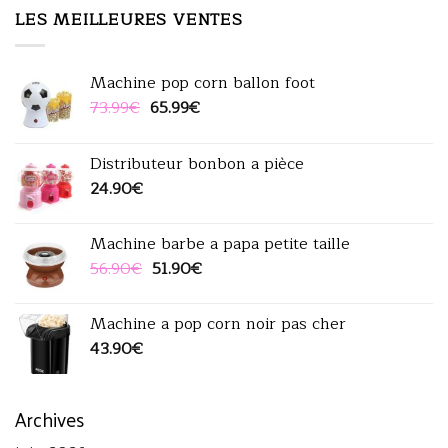
était :
est :
LES MEILLEURES VENTES
60.90€.
49.90€.
Machine pop corn ballon foot
Le
Le
73.99
€
65.99
€
prix
prix
initial
actuel
Distributeur bonbon a pièce
était :
est :
24.90
€
73.99€.
65.99€.
Machine barbe a papa petite taille
Le
Le
56.90
€
51.90
€
prix
prix
initial
actuel
Machine a pop corn noir pas cher
était :
est :
43.90
€
56.90€.
51.90€.
Archives