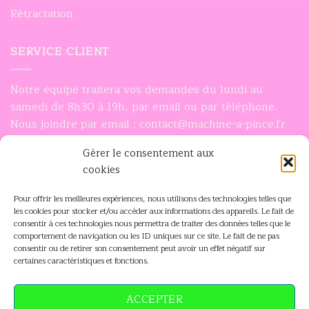
Rétractation
SERVICE CLIENT
Notre équipe traitera vos demandes du lundi au
samedi de 8h30 à 19h, par email ou par téléphone.
Nous joindre par email : contact@machine-a-pince.fr
Nous joindre par téléphone : 0756932948
Gérer le consentement aux
cookies
INFORMATIONS
Pour offrir les meilleures expériences, nous utilisons des technologies telles que
les cookies pour stocker et/ou accéder aux informations des appareils. Le fait de
Mon compte
consentir à ces technologies nous permettra de traiter des données telles que le
comportement de navigation ou les ID uniques sur ce site. Le fait de ne pas
Contactez-nous
consentir ou de retirer son consentement peut avoir un effet négatif sur
certaines caractéristiques et fonctions.
Suivi de livraison
Utilisation des cookies
ACCEPTER