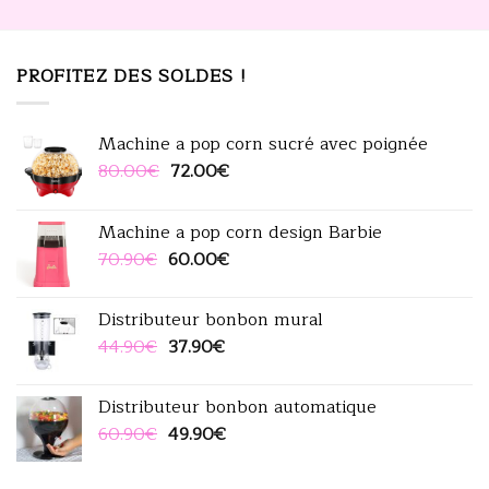
PROFITEZ DES SOLDES !
Machine a pop corn sucré avec poignée
Le
Le
80.00
€
72.00
€
prix
prix
initial
actuel
Machine a pop corn design Barbie
était :
est :
Le
Le
70.90
€
60.00
€
80.00€.
72.00€.
prix
prix
initial
actuel
Distributeur bonbon mural
était :
est :
Le
Le
44.90
€
37.90
€
70.90€.
60.00€.
prix
prix
initial
actuel
Distributeur bonbon automatique
était :
est :
Le
Le
60.90
€
49.90
€
44.90€.
37.90€.
prix
prix
initial
actuel