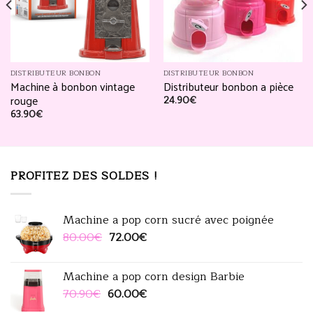
liste
liste
d’envies
d’envies
DISTRIBUTEUR BONBON
DISTRIBUTEUR BONBON
Machine à bonbon vintage
Distributeur bonbon a pièce
rouge
24.90
€
63.90
€
PROFITEZ DES SOLDES !
Machine a pop corn sucré avec poignée
Le
Le
80.00
€
72.00
€
prix
prix
initial
actuel
Machine a pop corn design Barbie
était :
est :
Le
Le
70.90
€
60.00
€
80.00€.
72.00€.
prix
prix