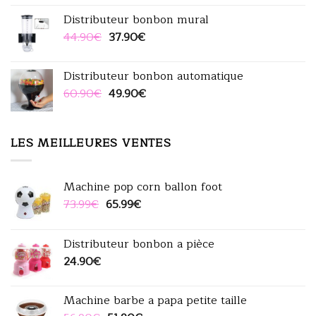
initial
actuel
Distributeur bonbon mural
était :
est :
Le
Le
44.90
€
37.90
€
70.90€.
60.00€.
prix
prix
initial
actuel
Distributeur bonbon automatique
était :
est :
Le
Le
60.90
€
49.90
€
44.90€.
37.90€.
prix
prix
initial
actuel
était :
est :
LES MEILLEURES VENTES
60.90€.
49.90€.
Machine pop corn ballon foot
Le
Le
73.99
€
65.99
€
prix
prix
initial
actuel
Distributeur bonbon a pièce
était :
est :
24.90
€
73.99€.
65.99€.
Machine barbe a papa petite taille