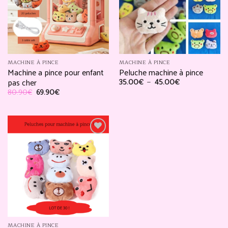
à la
à la
liste
liste
d’envies
d’envies
MACHINE À PINCE
MACHINE À PINCE
Machine a pince pour enfant
Peluche machine à pince
pas cher
Plage
35.00
€
–
45.00
€
de
Le
Le
80.90
€
69.90
€
prix :
prix
prix
35.00€
initial
actuel
à
était :
est :
45.00€
80.90€.
69.90€.
Ajouter
à la
liste
d’envies
MACHINE À PINCE