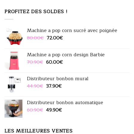
PROFITEZ DES SOLDES !
Machine a pop corn sucré avec poignée
Le
Le
80.00
€
72.00
€
prix
prix
initial
actuel
Machine a pop corn design Barbie
était :
est :
Le
Le
70.90
€
60.00
€
80.00€.
72.00€.
prix
prix
initial
actuel
Distributeur bonbon mural
était :
est :
Le
Le
44.90
€
37.90
€
70.90€.
60.00€.
prix
prix
initial
actuel
Distributeur bonbon automatique
était :
est :
Le
Le
60.90
€
49.90
€
44.90€.
37.90€.
prix
prix
initial
actuel
était :
est :
LES MEILLEURES VENTES