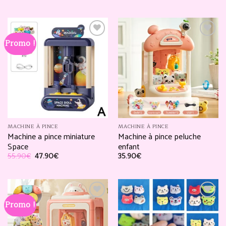
Promo !
Ajouter
Ajouter
à la
à la
liste
liste
d’envies
d’envies
MACHINE À PINCE
MACHINE À PINCE
Machine a pince miniature
Machine à pince peluche
Space
enfant
Le
Le
55.90
€
47.90
€
35.90
€
prix
prix
initial
actuel
était :
est :
55.90€.
47.90€.
Promo !
Ajouter
Ajouter