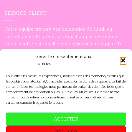
SERVICE CLIENT
Notre équipe traitera vos demandes du lundi au
samedi de 8h30 à 19h, par email ou par téléphone.
Nous joindre par email : contact@machine-a-pince.fr
Nous joindre par téléphone : 0756932948
Gérer le consentement aux
cookies
INFORMATIONS
Pour offrir les meilleures expériences, nous utilisons des technologies telles que
les cookies pour stocker et/ou accéder aux informations des appareils. Le fait de
Mon compte
consentir à ces technologies nous permettra de traiter des données telles que le
comportement de navigation ou les ID uniques sur ce site. Le fait de ne pas
Contactez-nous
consentir ou de retirer son consentement peut avoir un effet négatif sur
certaines caractéristiques et fonctions.
Suivi de livraison
Utilisation des cookies
ACCEPTER
Code promo