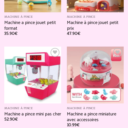
MACHINE À PINCE
MACHINE À PINCE
Machine a pince jouet petit
Machine à pince jouet petit
format
prix
35.90
€
47.90
€
Ajouter
Ajouter
à la
à la
liste
liste
d’envies
d’envies
MACHINE À PINCE
MACHINE À PINCE
Machine a pince mini pas cher
Machine a pince miniature
avec accessoires
52.90
€
10.99
€