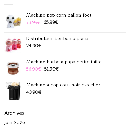
60.90€.
49.90€.
Machine pop corn ballon foot
Le
Le
73.99
€
65.99
€
prix
prix
initial
actuel
Distributeur bonbon a pièce
était :
est :
24.90
€
73.99€.
65.99€.
Machine barbe a papa petite taille
Le
Le
56.90
€
51.90
€
prix
prix
initial
actuel
Machine a pop corn noir pas cher
était :
est :
43.90
€
56.90€.
51.90€.
Archives
juin 2026